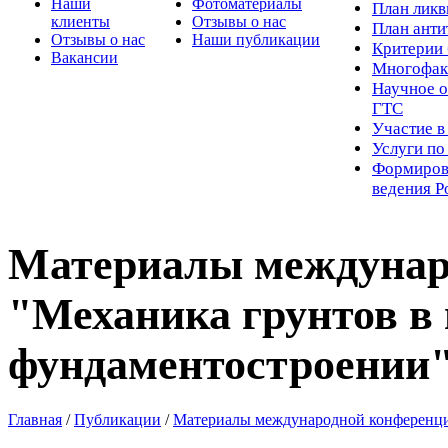
Наши
Фотоматериалы
Пл
ан лик
клиенты
Отзывы о нас
План ант
Отзывы о нас
Наши публикации
Критерии 
Вакансии
Многофак
Научное о
ГТС
Участие в
Услуги п
Формиров
ведения Р
Материалы междунар
"Механика грунтов в 
фундаментостроении
Главная
/
Публикации
/
Материалы международной конференции