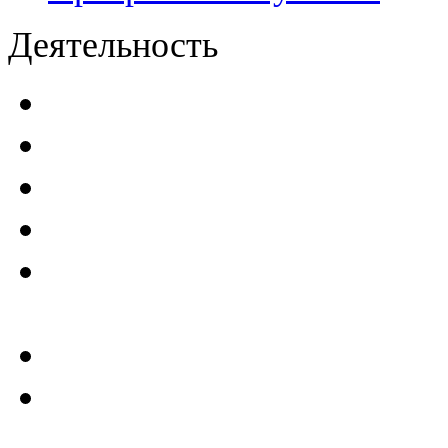
Деятельность
Декларации безопасност
Паспорта безопасности
п
Проекты мониторинга бе
Инструкции по эксплуат
Планы проведения компле
эксплуатирующим ГТС
Критерии безопасности 
Отчеты по результатам св
ГТС