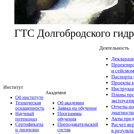
ГТС Долгобродского гидр
Деятельность
Деклараци
Проектиро
и сейсмом
Паспорта 
Проекты м
Институт
Инструкци
Академия
Планы про
Об институте
эксплуат
Техническая
Об академии
Отчеты по
оснащенность
Заявка на обучение
диагност
Научный
Программы
Акты пред
потенциал
обучения
Сертификаты
Преподавательский
Расчет ве
и лицензии
состав
в результ