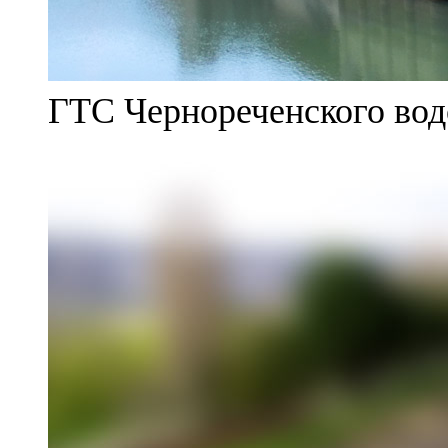
ГТС Чернореченского во