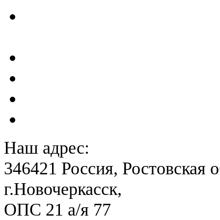
Проектирование и создан
сейсмометрического мон
Акты преддекларационно
Расчет вероятного вреда 
План ликвидации аварии 
План антитеррористичес
Наш адрес:
346421 Россия, Ростовская о
г.Новочеркасск,
ОПС 21 а/я 77