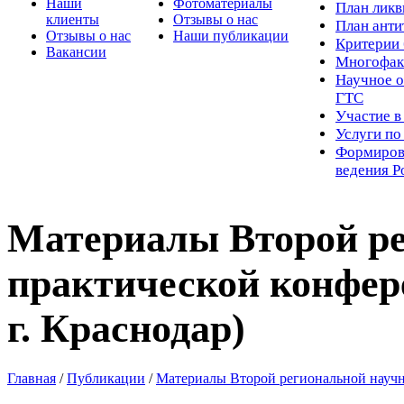
Наши
Фотоматериалы
Пл
ан лик
клиенты
Отзывы о нас
План ант
Отзывы о нас
Наши публикации
Критерии 
Вакансии
Многофак
Научное о
ГТС
Участие в
Услуги п
Формиров
ведения Р
Материалы Второй ре
практической конфере
г. Краснодар)
Главная
/
Публикации
/
Материалы Второй региональной научно-