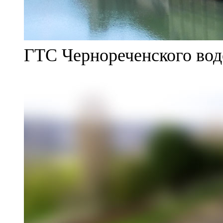
ГТС Чернореченского во