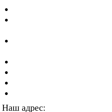
Критерии безопасности 
Отчеты по результатам св
ГТС
Проектирование и создан
сейсмометрического мон
Акты преддекларационно
Расчет вероятного вреда 
План ликвидации аварии 
План антитеррористичес
Наш адрес: