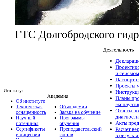
ГТС Долгобродского гидр
Деятельность
Деклараци
Проектиро
и сейсмом
Паспорта 
Проекты м
Институт
Инструкци
Академия
Планы про
Об институте
эксплуат
Техническая
Об академии
Отчеты по
оснащенность
Заявка на обучение
диагност
Научный
Программы
Акты пред
потенциал
обучения
Сертификаты
Преподавательский
Расчет ве
и лицензии
состав
в результ