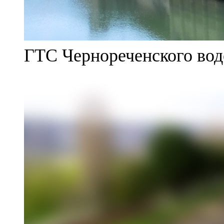
ГТС Чернореченского во