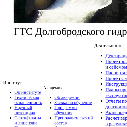
ГТС Долгобродского гидр
Деятельность
Деклараци
Проектиро
и сейсмом
Паспорта 
Проекты м
Институт
Инструкци
Академия
Планы про
Об институте
эксплуат
Техническая
Об академии
Отчеты по
оснащенность
Заявка на обучение
диагност
Научный
Программы
Акты пред
потенциал
обучения
Сертификаты
Преподавательский
Расчет ве
и лицензии
состав
в результ