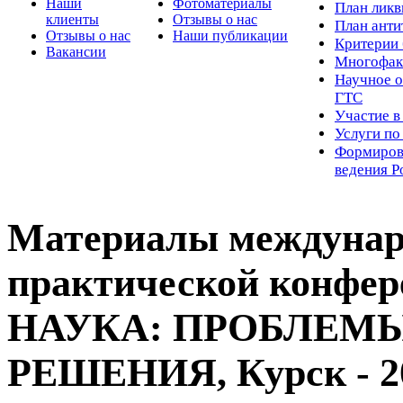
Наши
Фотоматериалы
Пл
ан лик
клиенты
Отзывы о нас
План ант
Отзывы о нас
Наши публикации
Критерии 
Вакансии
Многофак
Научное о
ГТС
Участие в
Услуги п
Формиров
ведения Р
Материалы междунар
практической конф
НАУКА: ПРОБЛЕМЫ
РЕШЕНИЯ, Курск - 2