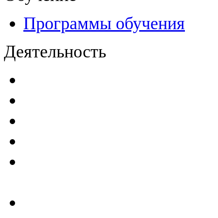
Программы обучения
Деятельность
Декларации безопасност
Паспорта безопасности
п
Проекты мониторинга бе
Инструкции по эксплуат
Планы проведения компле
эксплуатирующим ГТС
Критерии безопасности 