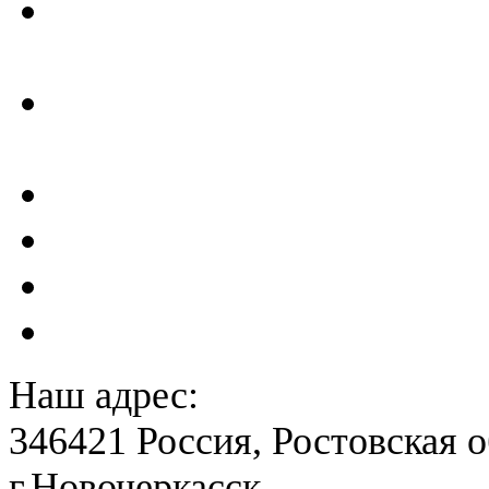
Отчеты по результатам св
ГТС
Проектирование и создан
сейсмометрического мон
Акты преддекларационно
Расчет вероятного вреда 
План ликвидации аварии 
План антитеррористичес
Наш адрес:
346421 Россия, Ростовская о
г.Новочеркасск,