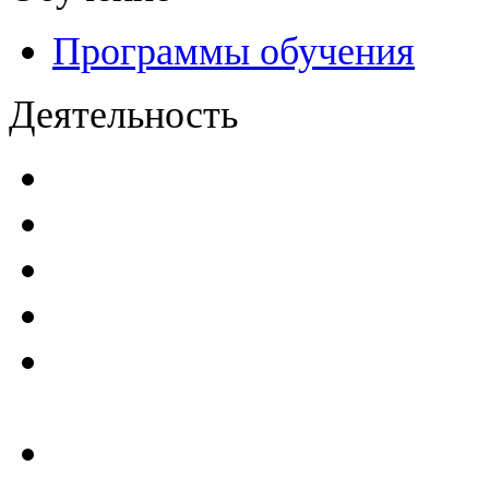
Программы обучения
Деятельность
Декларации безопасност
Паспорта безопасности
п
Проекты мониторинга бе
Инструкции по эксплуат
Планы проведения компле
эксплуатирующим ГТС
Критерии безопасности 