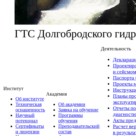
ГТС Долгобродского гидр
Деятельность
Деклараци
Проектиро
и сейсмом
Паспорта 
Проекты м
Институт
Инструкци
Академия
Планы про
Об институте
эксплуат
Техническая
Об академии
Отчеты по
оснащенность
Заявка на обучение
диагност
Научный
Программы
Акты пред
потенциал
обучения
Сертификаты
Преподавательский
Расчет ве
и лицензии
состав
в результ