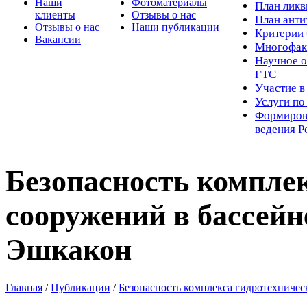
Наши
Фотоматериалы
Пл
ан лик
клиенты
Отзывы о нас
План ант
Отзывы о нас
Наши публикации
Критерии 
Вакансии
Многофак
Научное о
ГТС
Участие в
Услуги п
Формиров
ведения Р
Безопасность компле
сооружений в бассейн
Эшкакон
Главная
/
Публикации
/
Безопасность комплекса гидротехничес