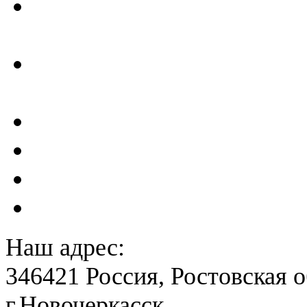
Отчеты по результатам св
ГТС
Проектирование и создан
сейсмометрического мон
Акты преддекларационно
Расчет вероятного вреда 
План ликвидации аварии 
План антитеррористичес
Наш адрес:
346421 Россия, Ростовская о
г.Новочеркасск,