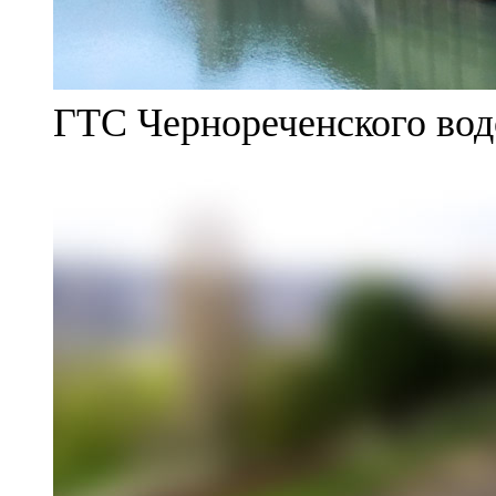
ГТС Чернореченского во