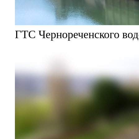
ГТС Чернореченского во