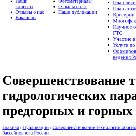
Наши
Фотоматериалы
Пл
ан лик
клиенты
Отзывы о нас
План ант
Отзывы о нас
Наши публикации
Критерии 
Вакансии
Многофак
Научное о
ГТС
Участие в
Услуги п
Формиров
ведения Р
Совершенствование т
гидрологических пар
предгорных и горных 
Главная
/
Публикации
/
Совершенствование технологии обосно
бассейнов юга России