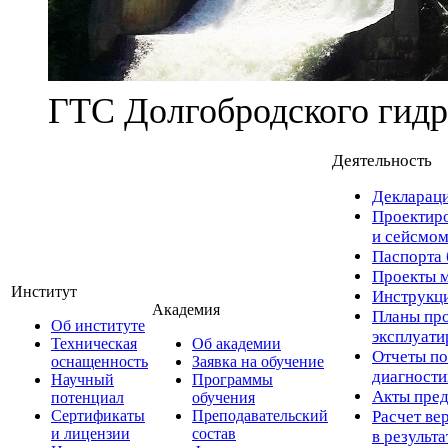
ГТС Долгобродского гидр
Деятельность
Деклараци
Проектиро
и сейсмом
Паспорта 
Проекты м
Институт
Инструкци
Академия
Планы про
Об институте
эксплуат
Техническая
Об академии
Отчеты по
оснащенность
Заявка на обучение
диагност
Научный
Программы
Акты пред
потенциал
обучения
Сертификаты
Преподавательский
Расчет ве
и лицензии
состав
в результ