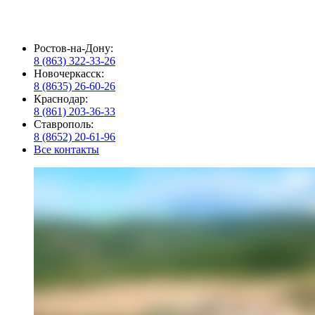
Ростов-на-Дону:
8 (863) 322-33-26
Новочеркасск:
8 (8635) 26-60-26
Краснодар:
8 (861) 203-36-33
Ставрополь:
8 (8652) 20-61-96
Все контакты