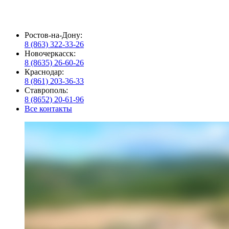
Ростов-на-Дону:
8 (863) 322-33-26
Новочеркасск:
8 (8635) 26-60-26
Краснодар:
8 (861) 203-36-33
Ставрополь:
8 (8652) 20-61-96
Все контакты