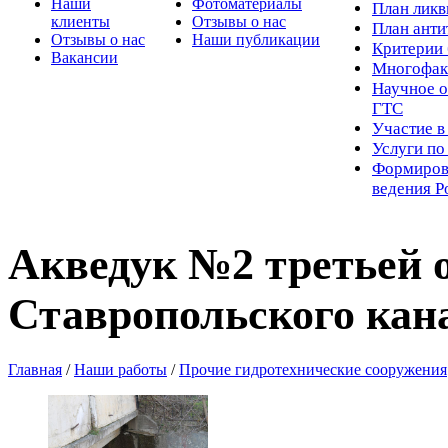
Наши
Фотоматериалы
Пл
ан лик
клиенты
Отзывы о нас
План ант
Отзывы о нас
Наши публикации
Критерии 
Вакансии
Многофак
Научное о
ГТС
Участие в
Услуги п
Формиров
ведения Р
Акведук №2 третьей 
Ставропольского кан
Главная
/
Наши работы
/
Прочие гидротехнические сооружения