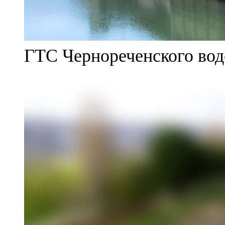
ГТС Чернореченского во