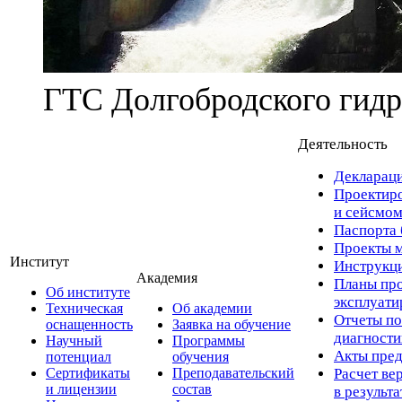
ГТС Долгобродского гидр
Деятельность
Деклараци
Проектиро
и сейсмом
Паспорта 
Проекты м
Институт
Инструкци
Академия
Планы про
Об институте
эксплуат
Техническая
Об академии
Отчеты по
оснащенность
Заявка на обучение
диагност
Научный
Программы
Акты пред
потенциал
обучения
Сертификаты
Преподавательский
Расчет ве
и лицензии
состав
в результ