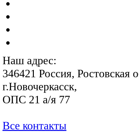
Акты преддекларационно
Расчет вероятного вреда 
План ликвидации аварии 
План антитеррористичес
Наш адрес:
346421 Россия, Ростовская о
г.Новочеркасск,
ОПС 21 а/я 77
Все контакты