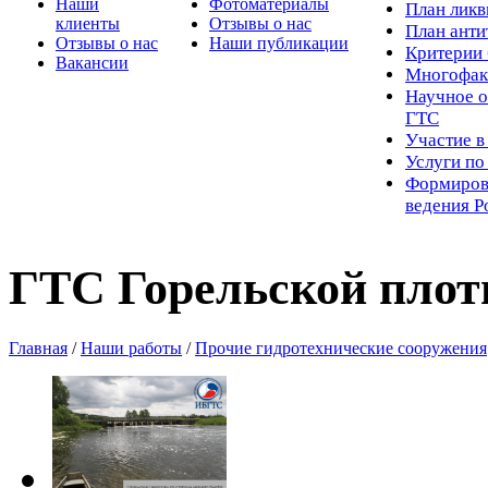
Наши
Фотоматериалы
Пл
ан лик
клиенты
Отзывы о нас
План ант
Отзывы о нас
Наши публикации
Критерии 
Вакансии
Многофак
Научное о
ГТС
Участие в
Услуги п
Формиров
ведения Р
ГТС Горельской плот
Главная
/
Наши работы
/
Прочие гидротехнические сооружения