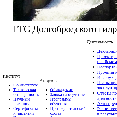
ГТС Долгобродского гидр
Деятельность
Деклараци
Проектиро
и сейсмом
Паспорта 
Проекты м
Институт
Инструкци
Академия
Планы про
Об институте
эксплуат
Техническая
Об академии
Отчеты по
оснащенность
Заявка на обучение
диагност
Научный
Программы
Акты пред
потенциал
обучения
Сертификаты
Преподавательский
Расчет ве
и лицензии
состав
в результ