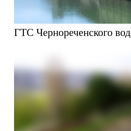
ГТС Чернореченского во