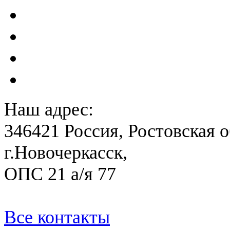
Акты преддекларационно
Расчет вероятного вреда 
План ликвидации аварии 
План антитеррористичес
Наш адрес:
346421 Россия, Ростовская о
г.Новочеркасск,
ОПС 21 а/я 77
Все контакты