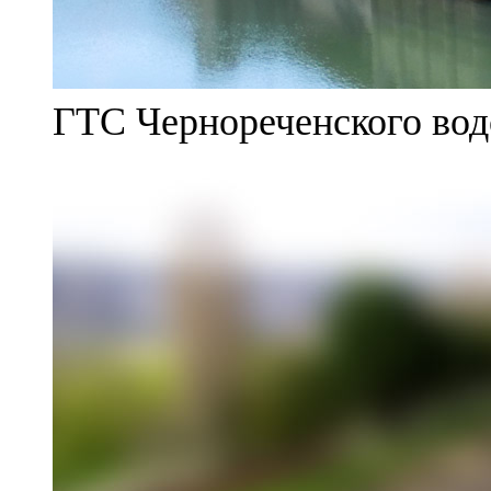
ГТС Чернореченского во