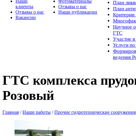
Наши
Фотоматериалы
Пл
ан лик
клиенты
Отзывы о нас
План ант
Отзывы о нас
Наши публикации
Критерии 
Вакансии
Многофак
Научное о
ГТС
Участие в
Услуги п
Формиров
ведения Р
ГТС комплекса прудов
Розовый
Главная
/
Наши работы
/
Прочие гидротехнические сооружения