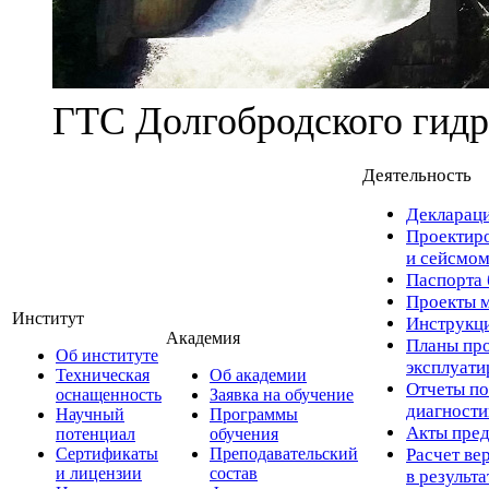
ГТС Долгобродского гидр
Деятельность
Деклараци
Проектиро
и сейсмом
Паспорта 
Проекты м
Институт
Инструкци
Академия
Планы про
Об институте
эксплуат
Техническая
Об академии
Отчеты по
оснащенность
Заявка на обучение
диагност
Научный
Программы
Акты пред
потенциал
обучения
Сертификаты
Преподавательский
Расчет ве
и лицензии
состав
в результ