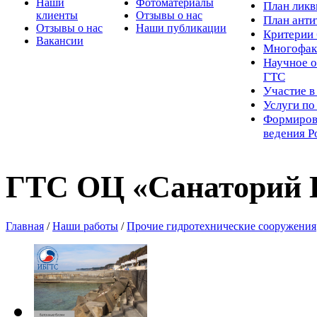
Наши
Фотоматериалы
Пл
ан лик
клиенты
Отзывы о нас
План ант
Отзывы о нас
Наши публикации
Критерии 
Вакансии
Многофак
Научное о
ГТС
Участие в
Услуги п
Формиров
ведения Р
ГТС ОЦ «Санаторий
Главная
/
Наши работы
/
Прочие гидротехнические сооружения