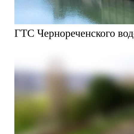
ГТС Чернореченского во