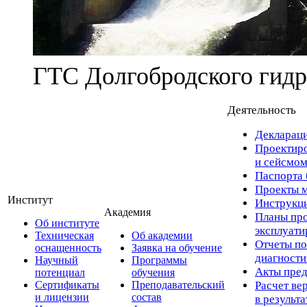
ГТС Долгобродского гидр
Деятельность
Деклараци
Проектиро
и сейсмом
Паспорта 
Проекты м
Институт
Инструкци
Академия
Планы про
Об институте
эксплуат
Техническая
Об академии
Отчеты по
оснащенность
Заявка на обучение
диагност
Научный
Программы
Акты пред
потенциал
обучения
Сертификаты
Преподавательский
Расчет ве
и лицензии
состав
в результ