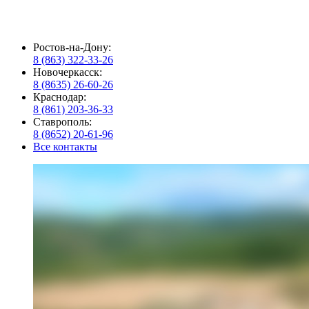
Ростов-на-Дону:
8 (863) 322-33-26
Новочеркасск:
8 (8635) 26-60-26
Краснодар:
8 (861) 203-36-33
Ставрополь:
8 (8652) 20-61-96
Все контакты