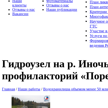
Наши
Фотоматериалы
Пл
ан лик
клиенты
Отзывы о нас
План ант
Отзывы о нас
Наши публикации
Критерии 
Вакансии
Многофак
Научное о
ГТС
Участие в
Услуги п
Формиров
ведения Р
Гидроузел на р. Иноч
профилакторий «Пор
Главная
/
Наши работы
/
Водохранилища объемом менее 50 млн