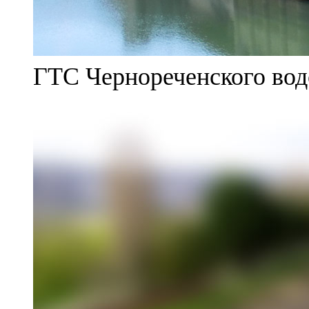
ГТС Чернореченского во