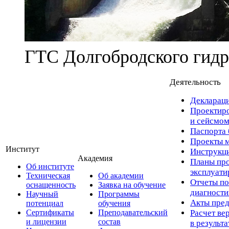
ГТС Долгобродского гидр
Деятельность
Деклараци
Проектиро
и сейсмом
Паспорта 
Проекты м
Институт
Инструкци
Академия
Планы про
Об институте
эксплуат
Техническая
Об академии
Отчеты по
оснащенность
Заявка на обучение
диагност
Научный
Программы
Акты пред
потенциал
обучения
Сертификаты
Преподавательский
Расчет ве
и лицензии
состав
в результ