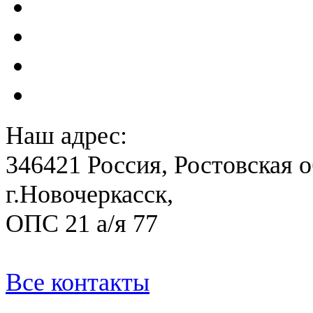
Акты преддекларационно
Расчет вероятного вреда 
План ликвидации аварии 
План антитеррористичес
Наш адрес:
346421 Россия, Ростовская о
г.Новочеркасск,
ОПС 21 а/я 77
Все контакты