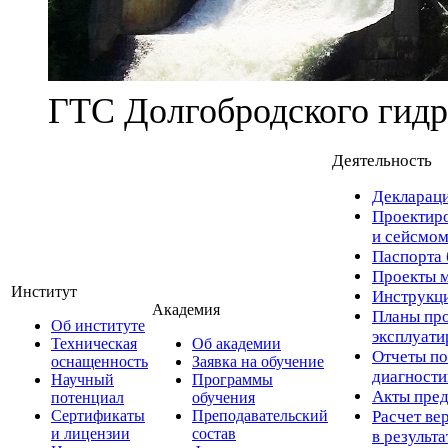
ГТС Долгобродского гидр
Деятельность
Деклараци
Проектиро
и сейсмом
Паспорта 
Проекты м
Институт
Инструкци
Академия
Планы про
Об институте
эксплуат
Техническая
Об академии
Отчеты по
оснащенность
Заявка на обучение
диагност
Научный
Программы
Акты пред
потенциал
обучения
Сертификаты
Преподавательский
Расчет ве
и лицензии
состав
в результ