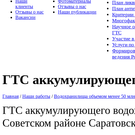
Наши
Фотоматериалы
Пл
ан лик
клиенты
Отзывы о нас
План ант
Отзывы о нас
Наши публикации
Критерии 
Вакансии
Многофак
Научное о
ГТС
Участие в
Услуги п
Формиров
ведения Р
ГТС аккумулирующег
Главная
/
Наши работы
/
Водохранилища объемом менее 50 млн
ГТС аккумулирующего водо
Советском районе Саратовск