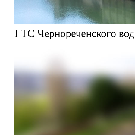
ГТС Чернореченского во