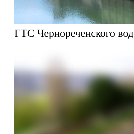
ГТС Чернореченского во