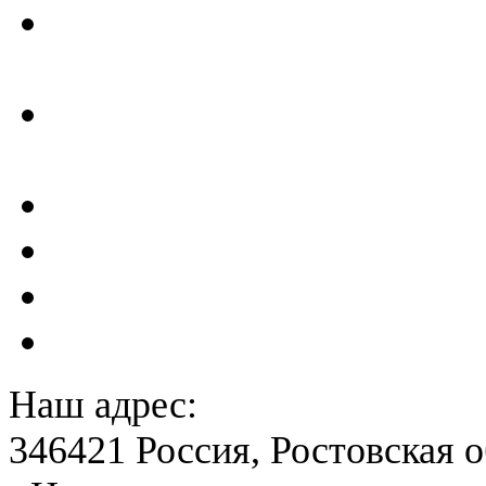
Отчеты по результатам св
ГТС
Проектирование и создан
сейсмометрического мон
Акты преддекларационно
Расчет вероятного вреда 
План ликвидации аварии 
План антитеррористичес
Наш адрес:
346421 Россия, Ростовская о