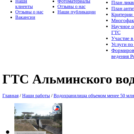
Наши
Фотоматериалы
Пл
ан лик
клиенты
Отзывы о нас
План ант
Отзывы о нас
Наши публикации
Критерии 
Вакансии
Многофак
Научное о
ГТС
Участие в
Услуги п
Формиров
ведения Р
ГТС Альминского во
Главная
/
Наши работы
/
Водохранилища объемом менее 50 млн