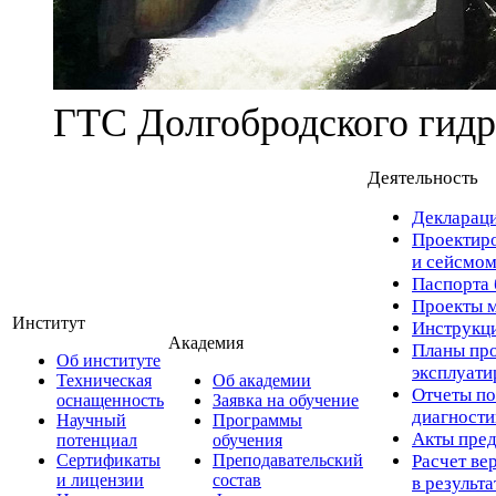
ГТС Долгобродского гидр
Деятельность
Деклараци
Проектиро
и сейсмом
Паспорта 
Проекты м
Институт
Инструкци
Академия
Планы про
Об институте
эксплуат
Техническая
Об академии
Отчеты по
оснащенность
Заявка на обучение
диагност
Научный
Программы
Акты пред
потенциал
обучения
Сертификаты
Преподавательский
Расчет ве
и лицензии
состав
в результ