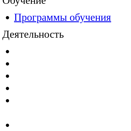
Обучение
Программы обучения
Деятельность
Декларации безопасност
Паспорта безопасности
п
Проекты мониторинга бе
Инструкции по эксплуат
Планы проведения компле
эксплуатирующим ГТС
Критерии безопасности 