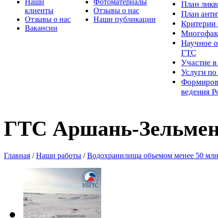
Наши
Фотоматериалы
Пл
ан лик
клиенты
Отзывы о нас
План ант
Отзывы о нас
Наши публикации
Критерии 
Вакансии
Многофак
Научное о
ГТС
Участие в
Услуги п
Формиров
ведения Р
ГТС Аршань-Зельмен
Главная
/
Наши работы
/
Водохранилища объемом менее 50 млн