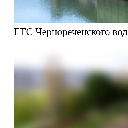
ГТС Чернореченского во