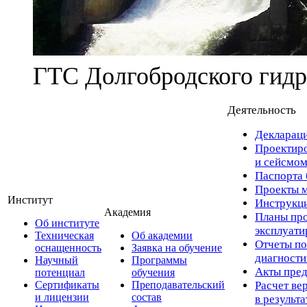
ГТС Долгобродского гидр
Деятельность
Деклараци
Проектиро
и сейсмом
Паспорта 
Проекты м
Институт
Инструкци
Академия
Планы про
Об институте
эксплуат
Техническая
Об академии
Отчеты по
оснащенность
Заявка на обучение
диагност
Научный
Программы
Акты пред
потенциал
обучения
Сертификаты
Преподавательский
Расчет ве
и лицензии
состав
в результ