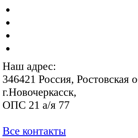
Акты преддекларационно
Расчет вероятного вреда 
План ликвидации аварии 
План антитеррористичес
Наш адрес:
346421 Россия, Ростовская о
г.Новочеркасск,
ОПС 21 а/я 77
Все контакты