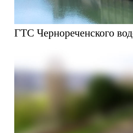
ГТС Чернореченского во