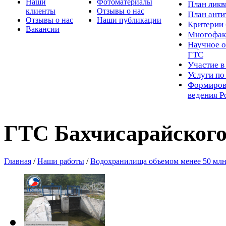
Наши
Фотоматериалы
Пл
ан лик
клиенты
Отзывы о нас
План ант
Отзывы о нас
Наши публикации
Критерии 
Вакансии
Многофак
Научное о
ГТС
Участие в
Услуги п
Формиров
ведения Р
ГТС Бахчисарайског
Главная
/
Наши работы
/
Водохранилища объемом менее 50 млн