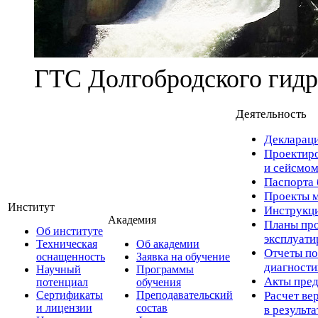
ГТС Долгобродского гидр
Деятельность
Деклараци
Проектиро
и сейсмом
Паспорта 
Проекты м
Институт
Инструкци
Академия
Планы про
Об институте
эксплуат
Техническая
Об академии
Отчеты по
оснащенность
Заявка на обучение
диагност
Научный
Программы
Акты пред
потенциал
обучения
Сертификаты
Преподавательский
Расчет ве
и лицензии
состав
в результ