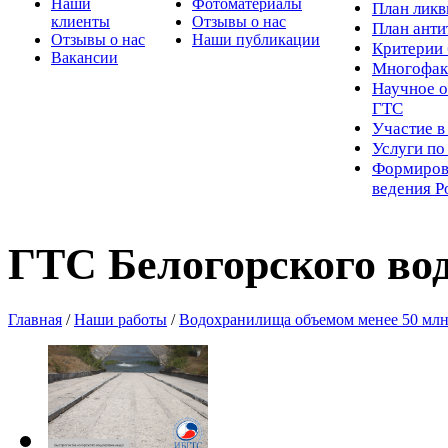
Наши
Фотоматериалы
Пл
ан лик
клиенты
Отзывы о нас
План ант
Отзывы о нас
Наши публикации
Критерии 
Вакансии
Многофак
Научное о
ГТС
Участие в
Услуги п
Формиров
ведения Р
ГТС Белогорского во
Главная
/
Наши работы
/
Водохранилища объемом менее 50 млн