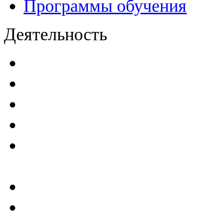
Программы обучения
Деятельность
Декларации безопасност
Паспорта безопасности
п
Проекты мониторинга бе
Инструкции по эксплуат
Планы проведения компле
эксплуатирующим ГТС
Критерии безопасности 
Отчеты по результатам св