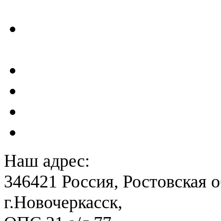
ГТС
Проектирование и создан
сейсмометрического мон
Акты преддекларационно
Расчет вероятного вреда 
План ликвидации аварии 
План антитеррористичес
Наш адрес:
346421 Россия, Ростовская о
г.Новочеркасск,