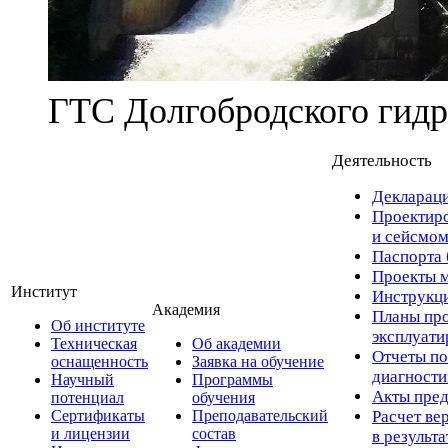
ГТС Долгобродского гидр
Деятельность
Деклараци
Проектиро
и сейсмом
Паспорта 
Проекты м
Институт
Инструкци
Академия
Планы про
Об институте
эксплуат
Техническая
Об академии
Отчеты по
оснащенность
Заявка на обучение
диагност
Научный
Программы
Акты пред
потенциал
обучения
Сертификаты
Преподавательский
Расчет ве
и лицензии
состав
в результ