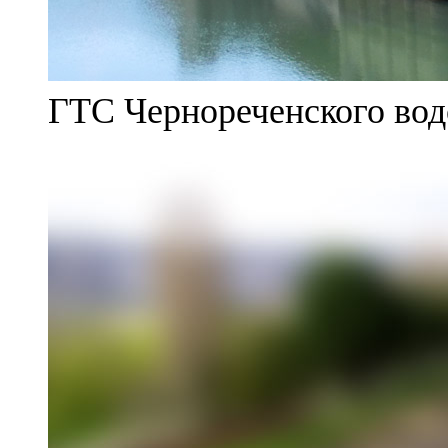
ГТС Чернореченского во