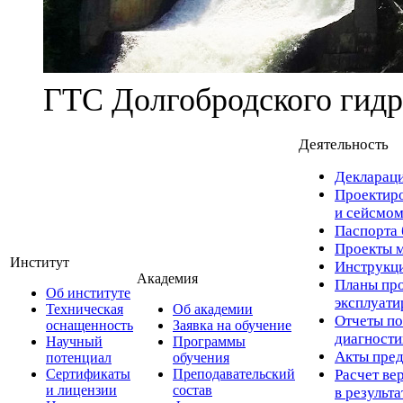
ГТС Долгобродского гидр
Деятельность
Деклараци
Проектиро
и сейсмом
Паспорта 
Проекты м
Институт
Инструкци
Академия
Планы про
Об институте
эксплуат
Техническая
Об академии
Отчеты по
оснащенность
Заявка на обучение
диагност
Научный
Программы
Акты пред
потенциал
обучения
Сертификаты
Преподавательский
Расчет ве
и лицензии
состав
в результ