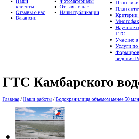
Наши
Фотоматериалы
Пл
ан лик
клиенты
Отзывы о нас
План ант
Отзывы о нас
Наши публикации
Критерии 
Вакансии
Многофак
Научное о
ГТС
Участие в
Услуги п
Формиров
ведения Р
ГТС Камбарского во
Главная
/
Наши работы
/
Водохранилища объемом менее 50 млн