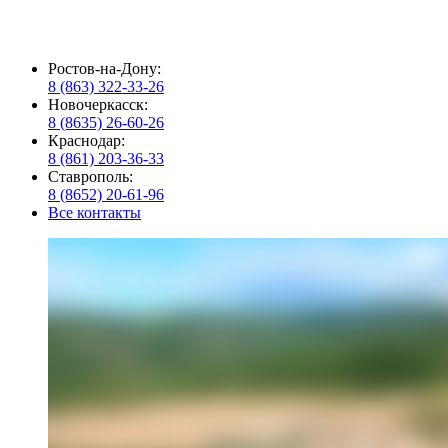
Ростов-на-Дону:
8 (863) 322-33-26
Новочеркасск:
8 (8635) 26-60-26
Краснодар:
8 (861) 203-36-33
Ставрополь:
8 (8652) 20-61-96
Все контакты