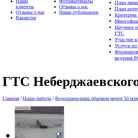
Наши
Фотоматериалы
Пл
ан лик
клиенты
Отзывы о нас
План ант
Отзывы о нас
Наши публикации
Критерии 
Вакансии
Многофак
Научное о
ГТС
Участие в
Услуги п
Формиров
ведения Р
ГТС Неберджаевског
Главная
/
Наши работы
/
Водохранилища объемом менее 50 млн