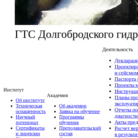
ГТС Долгобродского гидр
Деятельность
Деклараци
Проектиро
и сейсмом
Паспорта 
Проекты м
Институт
Инструкци
Академия
Планы про
Об институте
эксплуат
Техническая
Об академии
Отчеты по
оснащенность
Заявка на обучение
диагност
Научный
Программы
Акты пред
потенциал
обучения
Сертификаты
Преподавательский
Расчет ве
и лицензии
состав
в результ