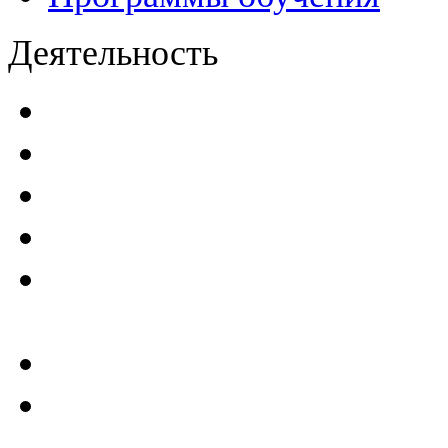
Деятельность
Декларации безопасност
Паспорта безопасности
п
Проекты мониторинга бе
Инструкции по эксплуат
Планы проведения компле
эксплуатирующим ГТС
Критерии безопасности 
Отчеты по результатам св
ГТС