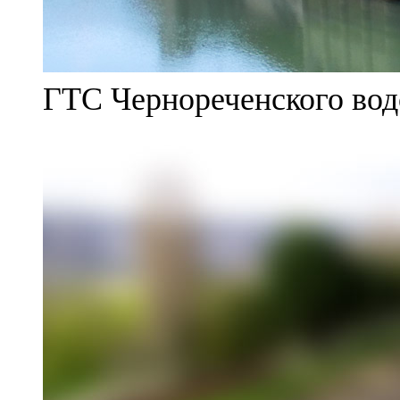
ГТС Чернореченского во