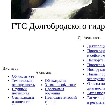
ГТС Долгобродского гидр
Деятельность
Деклараци
Проектиро
и сейсмом
Паспорта 
Проекты м
Институт
Инструкци
Академия
Планы про
Об институте
эксплуат
Техническая
Об академии
Отчеты по
оснащенность
Заявка на обучение
диагност
Научный
Программы
Акты пред
потенциал
обучения
Сертификаты
Преподавательский
Расчет ве
и лицензии
состав
в результ