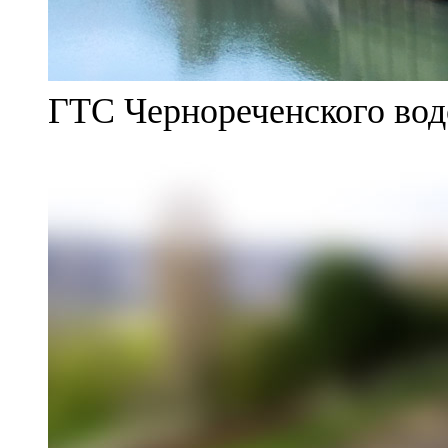
ГТС Чернореченского во