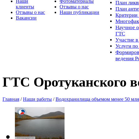
Наши
Фотоматериалы
Пл
ан лик
клиенты
Отзывы о нас
План ант
Отзывы о нас
Наши публикации
Критерии 
Вакансии
Многофак
Научное о
ГТС
Участие в
Услуги п
Формиров
ведения Р
ГТС Оротуканского 
Главная
/
Наши работы
/
Водохранилища объемом менее 50 млн