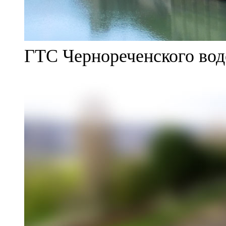
ГТС Чернореченского во