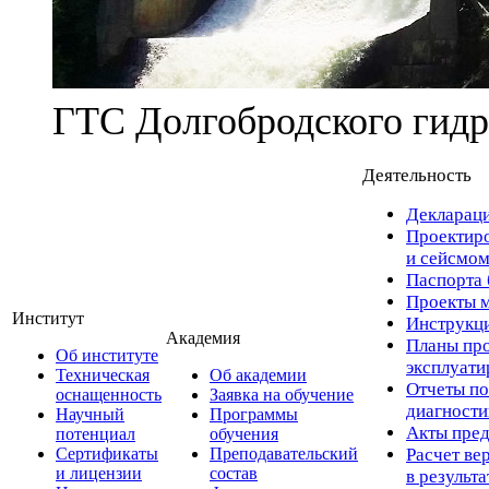
ГТС Долгобродского гидр
Деятельность
Деклараци
Проектиро
и сейсмом
Паспорта 
Проекты м
Институт
Инструкци
Академия
Планы про
Об институте
эксплуат
Техническая
Об академии
Отчеты по
оснащенность
Заявка на обучение
диагност
Научный
Программы
Акты пред
потенциал
обучения
Сертификаты
Преподавательский
Расчет ве
и лицензии
состав
в результ