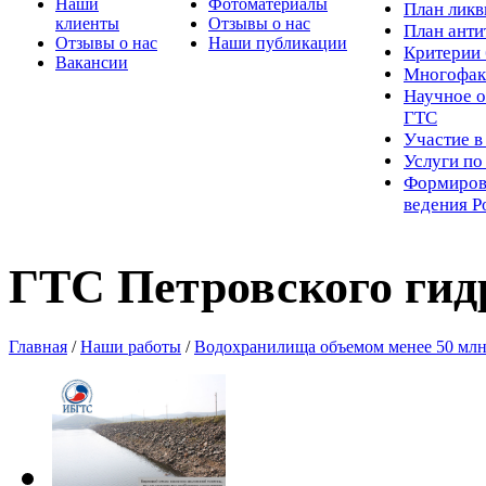
Наши
Фотоматериалы
Пл
ан лик
клиенты
Отзывы о нас
План ант
Отзывы о нас
Наши публикации
Критерии 
Вакансии
Многофак
Научное о
ГТС
Участие в
Услуги п
Формиров
ведения Р
ГТС Петровского гид
Главная
/
Наши работы
/
Водохранилища объемом менее 50 млн