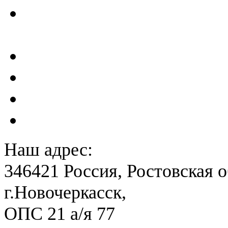
Проектирование и создан
сейсмометрического мон
Акты преддекларационно
Расчет вероятного вреда 
План ликвидации аварии 
План антитеррористичес
Наш адрес:
346421 Россия, Ростовская о
г.Новочеркасск,
ОПС 21 а/я 77