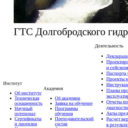
ГТС Долгобродского гидр
Деятельность
Деклараци
Проектиро
и сейсмом
Паспорта 
Проекты м
Институт
Инструкци
Академия
Планы про
Об институте
эксплуат
Техническая
Об академии
Отчеты по
оснащенность
Заявка на обучение
диагност
Научный
Программы
Акты пред
потенциал
обучения
Сертификаты
Преподавательский
Расчет ве
и лицензии
состав
в результ