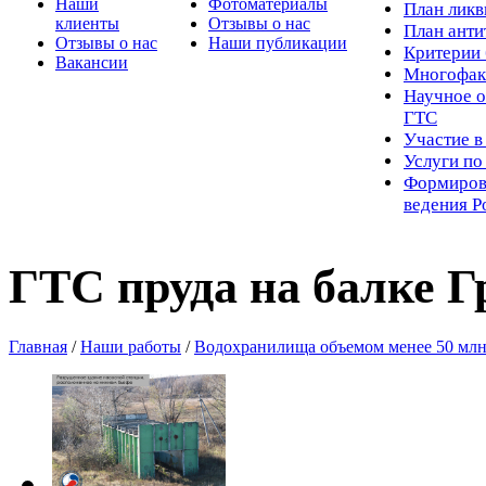
Наши
Фотоматериалы
Пл
ан лик
клиенты
Отзывы о нас
План ант
Отзывы о нас
Наши публикации
Критерии 
Вакансии
Многофак
Научное о
ГТС
Участие в
Услуги п
Формиров
ведения Р
ГТС пруда на балке 
Главная
/
Наши работы
/
Водохранилища объемом менее 50 млн