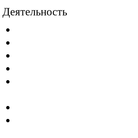
Деятельность
Декларации безопасност
Паспорта безопасности
п
Проекты мониторинга бе
Инструкции по эксплуат
Планы проведения компле
эксплуатирующим ГТС
Критерии безопасности 
Отчеты по результатам св
ГТС