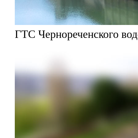
ГТС Чернореченского во