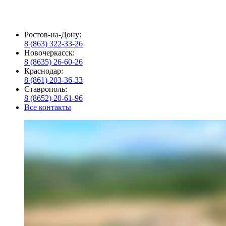
Ростов-на-Дону:
8 (863) 322-33-26
Новочеркасск:
8 (8635) 26-60-26
Краснодар:
8 (861) 203-36-33
Ставрополь:
8 (8652) 20-61-96
Все контакты