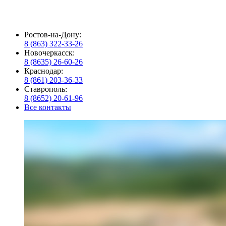
Ростов-на-Дону:
8 (863) 322-33-26
Новочеркасск:
8 (8635) 26-60-26
Краснодар:
8 (861) 203-36-33
Ставрополь:
8 (8652) 20-61-96
Все контакты