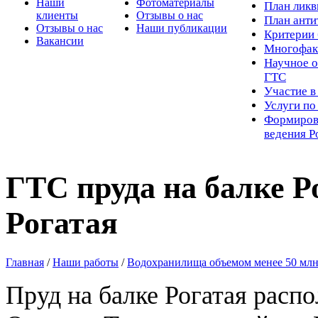
Наши
Фотоматериалы
Пл
ан лик
клиенты
Отзывы о нас
План ант
Отзывы о нас
Наши публикации
Критерии 
Вакансии
Многофак
Научное о
ГТС
Участие в
Услуги п
Формиров
ведения Р
ГТС пруда на балке Р
Рогатая
Главная
/
Наши работы
/
Водохранилища объемом менее 50 млн
Пруд на балке Рогатая распо