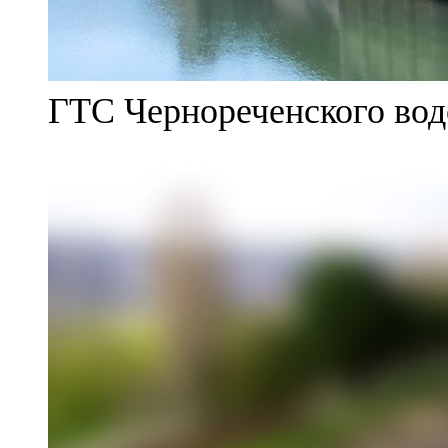
ГТС Чернореченского во