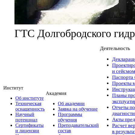
ГТС Долгобродского гидр
Деятельность
Деклараци
Проектиро
и сейсмом
Паспорта 
Проекты м
Институт
Инструкци
Академия
Планы про
Об институте
эксплуат
Техническая
Об академии
Отчеты по
оснащенность
Заявка на обучение
диагност
Научный
Программы
Акты пред
потенциал
обучения
Сертификаты
Преподавательский
Расчет ве
и лицензии
состав
в результ