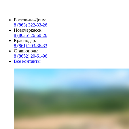
Ростов-на-Дону:
8 (863) 322-33-26
Новочеркасск:
8 (8635) 26-60-26
Краснодар:
8 (861) 203-36-33
Ставрополь:
8 (8652) 20-61-96
Все контакты