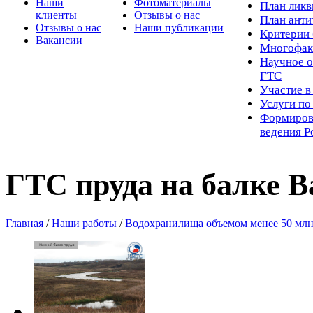
Наши
Фотоматериалы
Пл
ан лик
клиенты
Отзывы о нас
План ант
Отзывы о нас
Наши публикации
Критерии 
Вакансии
Многофак
Научное о
ГТС
Участие в
Услуги п
Формиров
ведения Р
ГТС пруда на балке В
Главная
/
Наши работы
/
Водохранилища объемом менее 50 млн