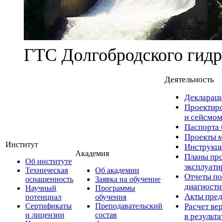
ГТС Долгобродского гидр
Деятельность
Деклараци
Проектиро
и сейсмом
Паспорта 
Проекты м
Институт
Инструкци
Академия
Планы про
Об институте
эксплуат
Техническая
Об академии
Отчеты по
оснащенность
Заявка на обучение
диагност
Научный
Программы
Акты пред
потенциал
обучения
Сертификаты
Преподавательский
Расчет ве
и лицензии
состав
в результ