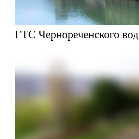
ГТС Чернореченского во