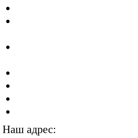
Критерии безопасности 
Отчеты по результатам св
ГТС
Проектирование и создан
сейсмометрического мон
Акты преддекларационно
Расчет вероятного вреда 
План ликвидации аварии 
План антитеррористичес
Наш адрес: