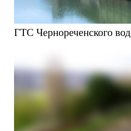
ГТС Чернореченского во