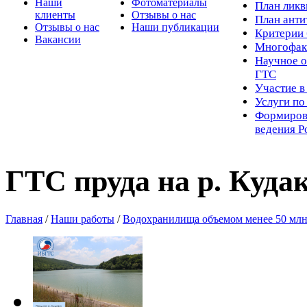
Наши
Фотоматериалы
Пл
ан лик
клиенты
Отзывы о нас
План ант
Отзывы о нас
Наши публикации
Критерии 
Вакансии
Многофак
Научное о
ГТС
Участие в
Услуги п
Формиров
ведения Р
ГТС пруда на р. Куда
Главная
/
Наши работы
/
Водохранилища объемом менее 50 млн