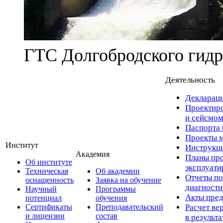
ГТС Долгобродского гидр
Деятельность
Деклараци
Проектиро
и сейсмом
Паспорта 
Проекты м
Институт
Инструкци
Академия
Планы про
Об институте
эксплуат
Техническая
Об академии
Отчеты по
оснащенность
Заявка на обучение
диагност
Научный
Программы
Акты пред
потенциал
обучения
Сертификаты
Преподавательский
Расчет ве
и лицензии
состав
в результ