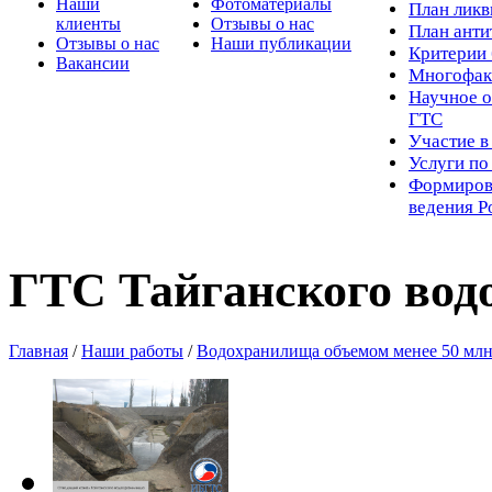
Наши
Фотоматериалы
Пл
ан лик
клиенты
Отзывы о нас
План ант
Отзывы о нас
Наши публикации
Критерии 
Вакансии
Многофак
Научное о
ГТС
Участие в
Услуги п
Формиров
ведения Р
ГТС Тайганского во
Главная
/
Наши работы
/
Водохранилища объемом менее 50 млн