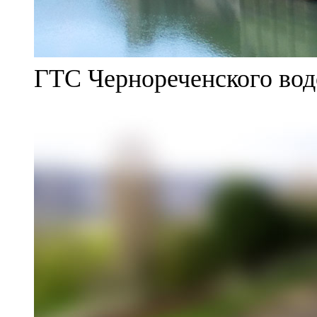
ГТС Чернореченского во