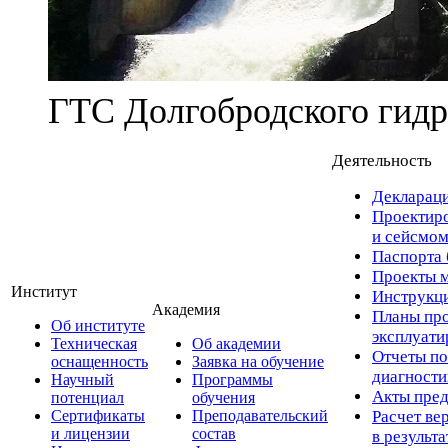
ГТС Долгобродского гидр
Деятельность
Деклараци
Проектиро
и сейсмом
Паспорта 
Проекты м
Институт
Инструкци
Академия
Планы про
Об институте
эксплуат
Техническая
Об академии
Отчеты по
оснащенность
Заявка на обучение
диагност
Научный
Программы
Акты пред
потенциал
обучения
Сертификаты
Преподавательский
Расчет ве
и лицензии
состав
в результ