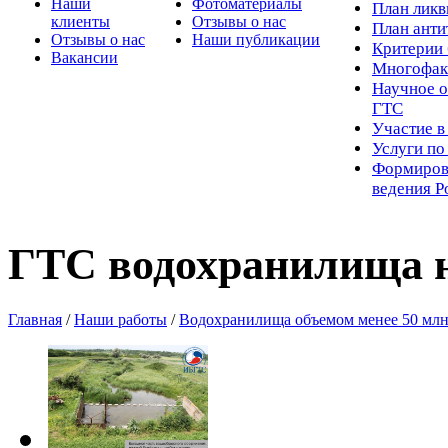
Наши
Фотоматериалы
Пл
ан лик
клиенты
Отзывы о нас
План ант
Отзывы о нас
Наши публикации
Критерии 
Вакансии
Многофак
Научное о
ГТС
Участие в
Услуги п
Формиров
ведения Р
ГТС водохранилища н
Главная
/
Наши работы
/
Водохранилища объемом менее 50 млн