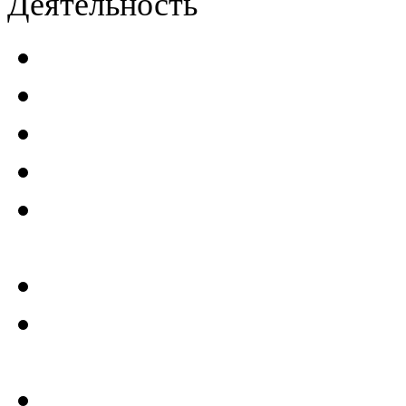
Деятельность
Декларации безопасност
Паспорта безопасности
п
Проекты мониторинга бе
Инструкции по эксплуат
Планы проведения компле
эксплуатирующим ГТС
Критерии безопасности 
Отчеты по результатам св
ГТС
Проектирование и создан