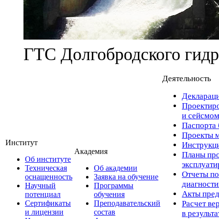
ГТС Долгобродского гидр
Деятельность
Деклараци
Проектиро
и сейсмом
Паспорта 
Проекты м
Институт
Инструкци
Академия
Планы про
Об институте
эксплуат
Техническая
Об академии
Отчеты по
оснащенность
Заявка на обучение
диагност
Научный
Программы
Акты пред
потенциал
обучения
Сертификаты
Преподавательский
Расчет ве
и лицензии
состав
в результ