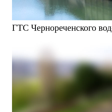
ГТС Чернореченского во