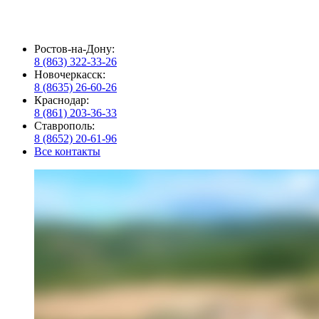
Ростов-на-Дону:
8 (863) 322-33-26
Новочеркасск:
8 (8635) 26-60-26
Краснодар:
8 (861) 203-36-33
Ставрополь:
8 (8652) 20-61-96
Все контакты