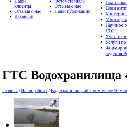
Наши
Фотоматериалы
Пл
ан лик
клиенты
Отзывы о нас
План ант
Отзывы о нас
Наши публикации
Критерии 
Вакансии
Многофак
Научное о
ГТС
Участие в
Услуги п
Формиров
ведения Р
ГТС Водохранилища 
Главная
/
Наши работы
/
Водохранилища объемом менее 50 млн