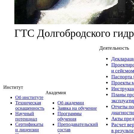
ГТС Долгобродского гидр
Деятельность
Деклараци
Проектиро
и сейсмом
Паспорта 
Проекты м
Институт
Инструкци
Академия
Планы про
Об институте
эксплуат
Техническая
Об академии
Отчеты по
оснащенность
Заявка на обучение
диагност
Научный
Программы
Акты пред
потенциал
обучения
Сертификаты
Преподавательский
Расчет ве
и лицензии
состав
в результ