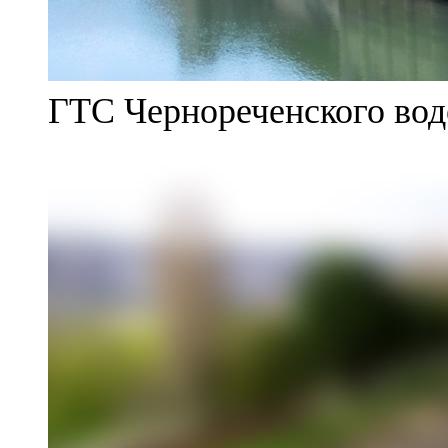
ГТС Чернореченского во