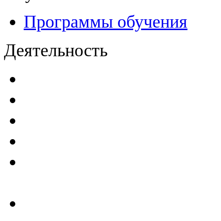
Программы обучения
Деятельность
Декларации безопасност
Паспорта безопасности
п
Проекты мониторинга бе
Инструкции по эксплуат
Планы проведения компле
эксплуатирующим ГТС
Критерии безопасности 