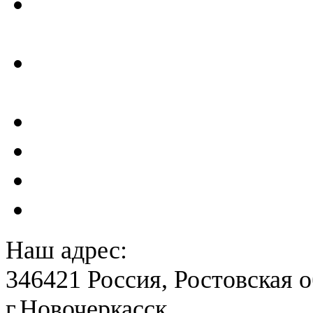
Отчеты по результатам св
ГТС
Проектирование и создан
сейсмометрического мон
Акты преддекларационно
Расчет вероятного вреда 
План ликвидации аварии 
План антитеррористичес
Наш адрес:
346421 Россия, Ростовская о
г.Новочеркасск,