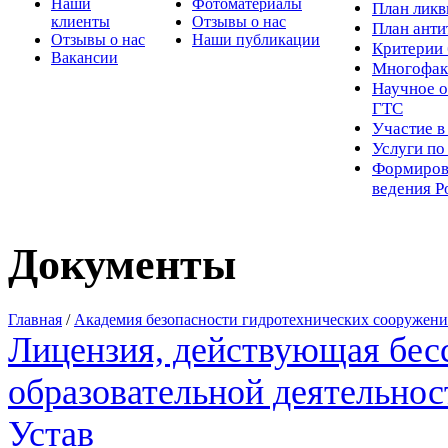
Наши
Фотоматериалы
Пл
ан лик
клиенты
Отзывы о нас
План ант
Отзывы о нас
Наши публикации
Критерии 
Вакансии
Многофак
Научное о
ГТС
Участие в
Услуги п
Формиров
ведения Р
Документы
Главная
/
Академия безопасности гидротехнических сооружен
Лицензия, действующая бес
образовательной деятельнос
Устав