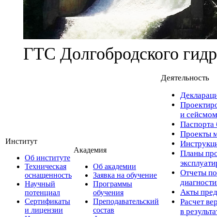
ГТС Долгобродского гидр
Деятельность
Деклараци
Проектиро
и сейсмом
Паспорта 
Проекты м
Институт
Инструкци
Академия
Планы про
Об институте
эксплуат
Техническая
Об академии
Отчеты по
оснащенность
Заявка на обучение
диагност
Научный
Программы
Акты пред
потенциал
обучения
Сертификаты
Преподавательский
Расчет ве
и лицензии
состав
в результ