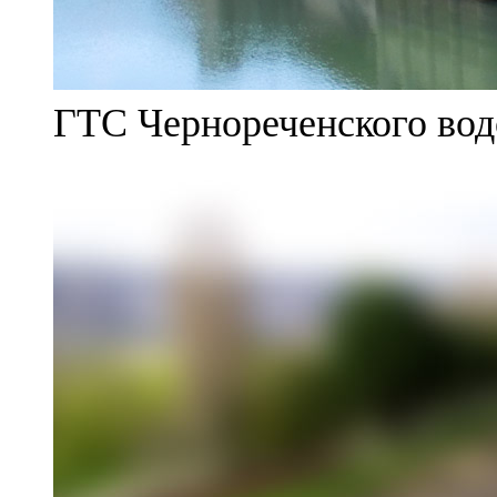
ГТС Чернореченского во