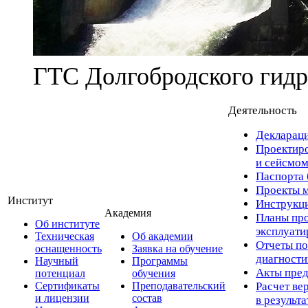
ГТС Долгобродского гидр
Деятельность
Деклараци
Проектиро
и сейсмом
Паспорта 
Проекты м
Институт
Инструкци
Академия
Планы про
Об институте
эксплуат
Техническая
Об академии
Отчеты по
оснащенность
Заявка на обучение
диагност
Научный
Программы
Акты пред
потенциал
обучения
Сертификаты
Преподавательский
Расчет ве
и лицензии
состав
в результ