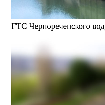
ГТС Чернореченского во