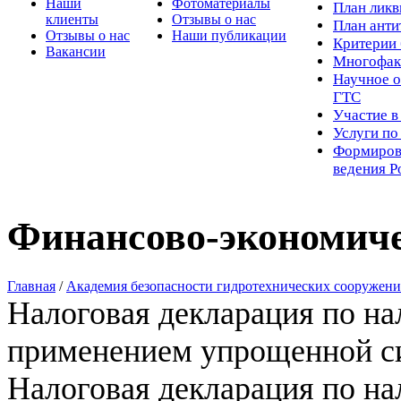
Наши
Фотоматериалы
Пл
ан лик
клиенты
Отзывы о нас
План ант
Отзывы о нас
Наши публикации
Критерии 
Вакансии
Многофак
Научное о
ГТС
Участие в
Услуги п
Формиров
ведения Р
Финансово-экономиче
Главная
/
Академия безопасности гидротехнических сооружен
Налоговая декларация по нал
применением упрощенной си
Налоговая декларация по нал