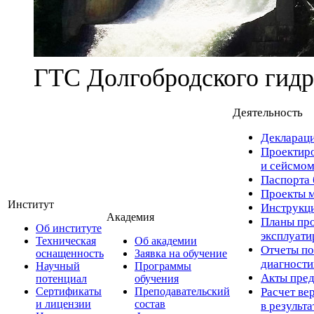
ГТС Долгобродского гидр
Деятельность
Деклараци
Проектиро
и сейсмом
Паспорта 
Проекты м
Институт
Инструкци
Академия
Планы про
Об институте
эксплуат
Техническая
Об академии
Отчеты по
оснащенность
Заявка на обучение
диагност
Научный
Программы
Акты пред
потенциал
обучения
Сертификаты
Преподавательский
Расчет ве
и лицензии
состав
в результ