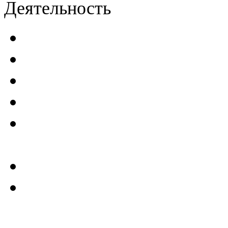
Деятельность
Декларации безопасност
Паспорта безопасности
п
Проекты мониторинга бе
Инструкции по эксплуат
Планы проведения компле
эксплуатирующим ГТС
Критерии безопасности 
Отчеты по результатам св
ГТС