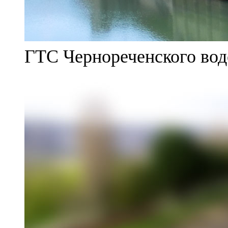
ГТС Чернореченского во