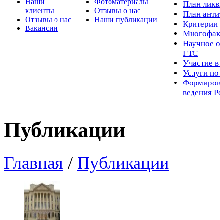
Наши
Фотоматериалы
Пл
ан лик
клиенты
Отзывы о нас
План ант
Отзывы о нас
Наши публикации
Критерии 
Вакансии
Многофак
Научное о
ГТС
Участие в
Услуги п
Формиров
ведения Р
Публикации
Главная
/
Публикации