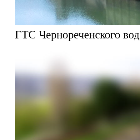
ГТС Чернореченского во