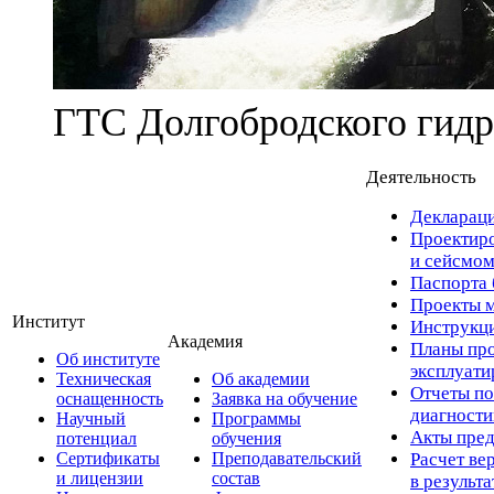
ГТС Долгобродского гидр
Деятельность
Деклараци
Проектиро
и сейсмом
Паспорта 
Проекты м
Институт
Инструкци
Академия
Планы про
Об институте
эксплуат
Техническая
Об академии
Отчеты по
оснащенность
Заявка на обучение
диагност
Научный
Программы
Акты пред
потенциал
обучения
Сертификаты
Преподавательский
Расчет ве
и лицензии
состав
в результ