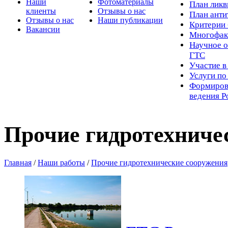
Наши
Фотоматериалы
Пл
ан лик
клиенты
Отзывы о нас
План ант
Отзывы о нас
Наши публикации
Критерии 
Вакансии
Многофак
Научное о
ГТС
Участие в
Услуги п
Формиров
ведения Р
Прочие гидротехниче
Главная
/
Наши работы
/
Прочие гидротехнические сооружения