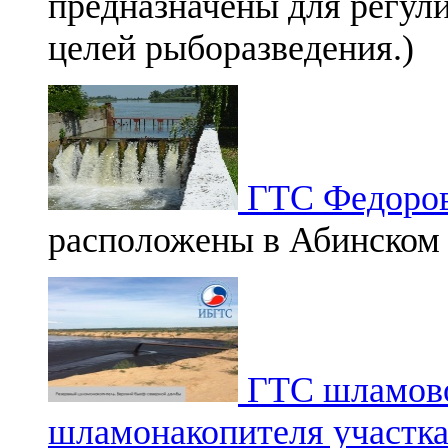
предназначены для регули
целей рыборазведения.)
ГТС Федоров
расположены в Абинском 
ГТС шламовог
шламонакопителя участк