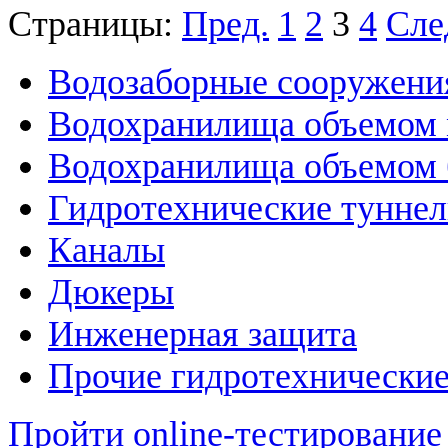
Страницы:
Пред.
1
2
3
4
Сле
Водозаборные сооружени
Водохранилища объемом м
Водохранилища объемом б
Гидротехнические тунне
Каналы
Дюкеры
Инженерная защита
Прочие гидротехнически
Пройти online-тестирование