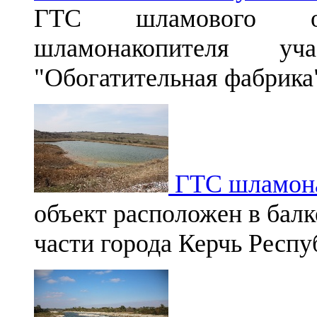
ГТС шламового от
шламонакопителя уч
"Обогатительная фабрика
ГТС шламон
объект расположен в балк
части города Керчь Респ