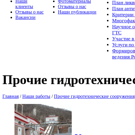
Наши
Фотоматериалы
Пл
ан лик
клиенты
Отзывы о нас
План ант
Отзывы о нас
Наши публикации
Критерии 
Вакансии
Многофак
Научное о
ГТС
Участие в
Услуги п
Формиров
ведения Р
Прочие гидротехниче
Главная
/
Наши работы
/
Прочие гидротехнические сооружения