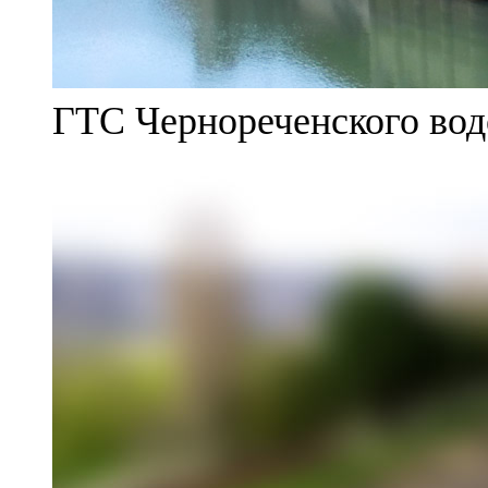
ГТС Чернореченского во