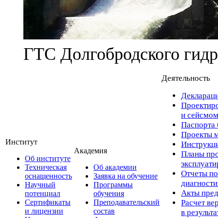
ГТС Долгобродского гидр
Деятельность
Деклараци
Проектиро
и сейсмом
Паспорта 
Проекты м
Институт
Инструкци
Академия
Планы про
Об институте
эксплуат
Техническая
Об академии
Отчеты по
оснащенность
Заявка на обучение
диагност
Научный
Программы
Акты пред
потенциал
обучения
Сертификаты
Преподавательский
Расчет ве
и лицензии
состав
в результ