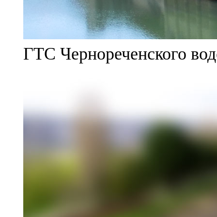
ГТС Чернореченского во