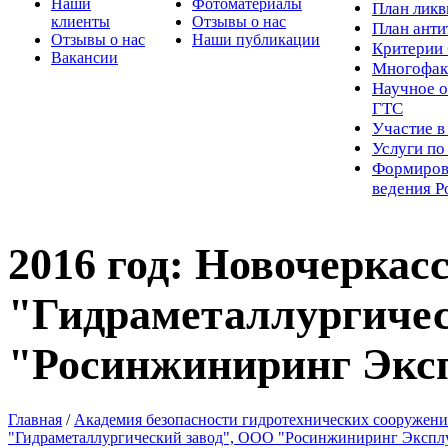
Наши
Фотоматериалы
Пл
ан лик
клиенты
Отзывы о нас
План ант
Отзывы о нас
Наши публикации
Критерии 
Вакансии
Многофак
Научное о
ГТС
Участие в
Услуги п
Формиров
ведения Р
2016 год: Новочерка
"Гидраметаллургичес
"Росинжиниринг Экс
Главная
/
Академия безопасности гидротехнических сооружен
"Гидраметаллургический завод", ООО "Росинжиниринг Экспл