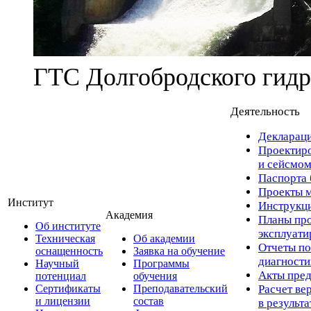
ГТС Долгобродского гидр
Деятельность
Деклараци
Проектиро
и сейсмом
Паспорта 
Проекты м
Институт
Инструкци
Академия
Планы про
Об институте
эксплуат
Техническая
Об академии
Отчеты по
оснащенность
Заявка на обучение
диагност
Научный
Программы
Акты пред
потенциал
обучения
Сертификаты
Преподавательский
Расчет ве
и лицензии
состав
в результ