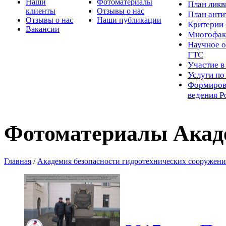
Наши
Фотоматериалы
Пл
ан лик
клиенты
Отзывы о нас
План ант
Отзывы о нас
Наши публикации
Критерии 
Вакансии
Многофак
Научное о
ГТС
Участие в
Услуги п
Формиров
ведения Р
Фотоматериалы Акад
Главная
/
Академия безопасности гидротехнических сооружен