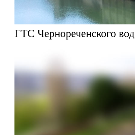
ГТС Чернореченского во