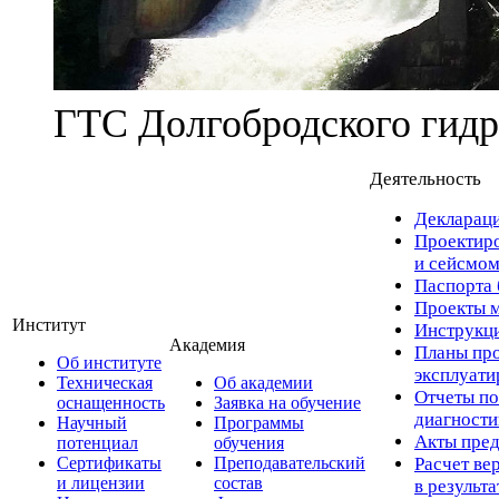
ГТС Долгобродского гидр
Деятельность
Деклараци
Проектиро
и сейсмом
Паспорта 
Проекты м
Институт
Инструкци
Академия
Планы про
Об институте
эксплуат
Техническая
Об академии
Отчеты по
оснащенность
Заявка на обучение
диагност
Научный
Программы
Акты пред
потенциал
обучения
Сертификаты
Преподавательский
Расчет ве
и лицензии
состав
в результ