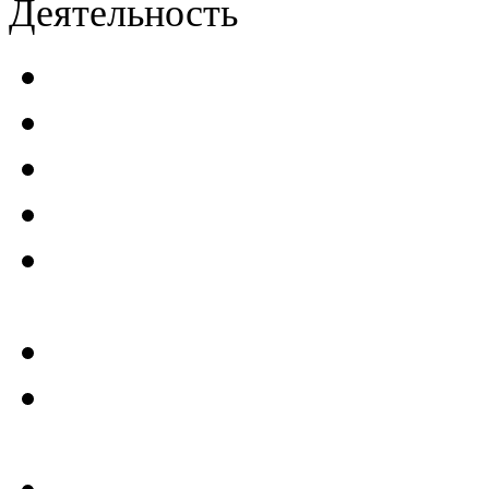
Деятельность
Декларации безопасност
Паспорта безопасности
п
Проекты мониторинга бе
Инструкции по эксплуат
Планы проведения компле
эксплуатирующим ГТС
Критерии безопасности 
Отчеты по результатам св
ГТС
Проектирование и создан