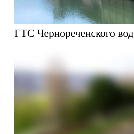
ГТС Чернореченского во