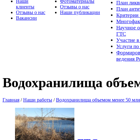
Наши
Фотоматериалы
Пл
ан лик
клиенты
Отзывы о нас
План ант
Отзывы о нас
Наши публикации
Критерии 
Вакансии
Многофак
Научное о
ГТС
Участие в
Услуги п
Формиров
ведения Р
Водохранилища объем
Главная
/
Наши работы
/
Водохранилища объемом менее 50 млн