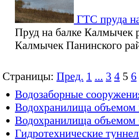
ГТС пруда н
Пруд на балке Калмычек р
Калмычек Панинского рай
Страницы:
Пред.
1
...
3
4
5
6
Водозаборные сооружени
Водохранилища объемом м
Водохранилища объемом б
Гидротехнические тунне