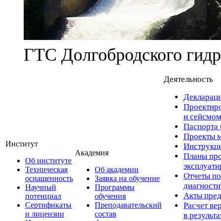
ГТС Долгобродского гидр
Деятельность
Деклараци
Проектиро
и сейсмом
Паспорта 
Проекты м
Институт
Инструкци
Академия
Планы про
Об институте
эксплуат
Техническая
Об академии
Отчеты по
оснащенность
Заявка на обучение
диагност
Научный
Программы
Акты пред
потенциал
обучения
Сертификаты
Преподавательский
Расчет ве
и лицензии
состав
в результ