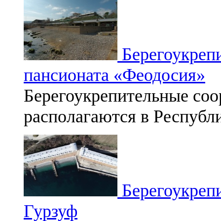
Берегоукреп
пансионата «Феодосия»
Берегоукрепительные соо
располагаются в Республ
Берегоукрепи
Гурзуф