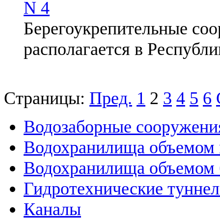
N 4
Берегоукрепительные соо
располагается в Республ
Страницы:
Пред.
1
2
3
4
5
6
Водозаборные сооружени
Водохранилища объемом м
Водохранилища объемом б
Гидротехнические тунне
Каналы