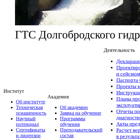
ГТС Долгобродского гидр
Деятельность
Деклараци
Проектиро
и сейсмом
Паспорта 
Проекты м
Институт
Инструкци
Академия
Планы про
Об институте
эксплуат
Техническая
Об академии
Отчеты по
оснащенность
Заявка на обучение
диагност
Научный
Программы
Акты пред
потенциал
обучения
Сертификаты
Преподавательский
Расчет ве
и лицензии
состав
в результ