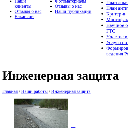
Наши
Фотоматериалы
Пл
ан лик
клиенты
Отзывы о нас
План ант
Отзывы о нас
Наши публикации
Критерии 
Вакансии
Многофак
Научное о
ГТС
Участие в
Услуги п
Формиров
ведения Р
Инженерная защита
Главная
/
Наши работы
/
Инженерная защита