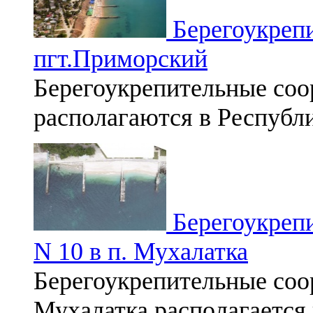
Берегоукреп
пгт.Приморский
Берегоукрепительные со
располагаются в Республ
Берегоукрепи
N 10 в п. Мухалатка
Берегоукрепительные соор
Мухалатка располагается