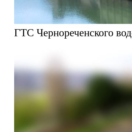
ГТС Чернореченского во